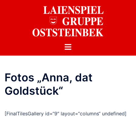
Zum
Inhalt
springen
Fotos „Anna, dat
Goldstück“
[FinalTilesGallery id=“9″ layout=“columns“ undefined]